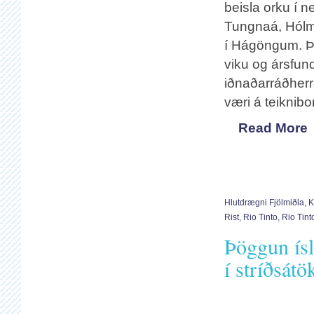
beisla orku í n
Tungnaá, Hólms
í Hágöngum. Þe
viku og ársfund
iðnaðarráðherra
væri á teiknibo
Read More
Hlutdrægni Fjölmiðla
,
K
Rist
,
Rio Tinto
,
Rio Tint
Þöggun ísl
í stríðsát