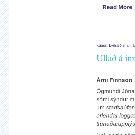
Read More
Kúgun
,
Lýðræðishalli
,
Ullað á in
Árni Finnson
Ögmundi Jónassy
sómi sýndur me
um
starfsaðfer
erlendar löggæ
trúnaðarupplýs