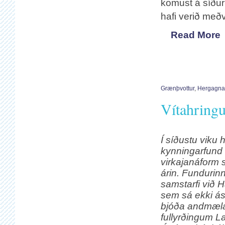
komust á síður 
hafi verið með
Read More
Grænþvottur
,
Hergagna
Vítahringu
Í síðustu viku 
kynningarfund
virkajanáform 
árin. Fundurinn
samstarfi við 
sem sá ekki ás
bjóða andmæl
fullyrðingum L