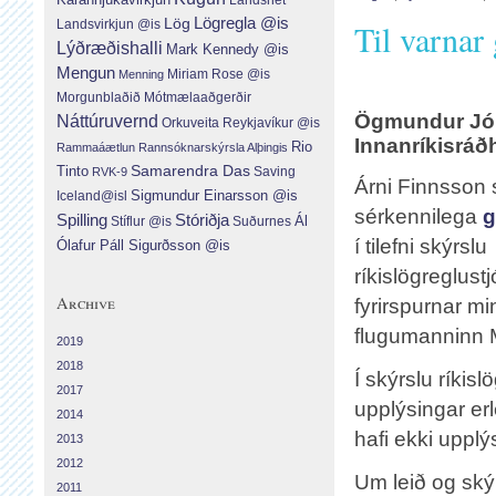
Lög
Lögregla @is
Landsvirkjun @is
Til varnar
Lýðræðishalli
Mark Kennedy @is
Mengun
Menning
Miriam Rose @is
Morgunblaðið
Mótmælaaðgerðir
Ögmundur Jó
Náttúruvernd
Orkuveita Reykjavíkur @is
Innanríkisráð
Rio
Rammaáætlun
Rannsóknarskýrsla Alþingis
Tinto
Samarendra Das
RVK-9
Saving
Árni Finnsson s
Sigmundur Einarsson @is
Iceland@isl
sérkennilega
g
Spilling
Stóriðja
Ál
Suðurnes
Stíflur @is
í tilefni skýrslu
Ólafur Páll Sigurðsson @is
ríkislögreglust
Archive
fyrirspurnar m
flugumanninn 
2019
2018
Í skýrslu ríkis
2017
upplýsingar er
2014
hafi ekki uppl
2013
2012
Um leið og skýr
2011