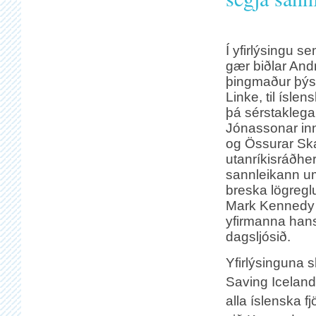
Í yfirlýsingu s
gær biðlar And
þingmaður þýsk
Linke, til íslen
þá sérstakleg
Jónassonar inn
og Össurar Sk
utanríkisráðhe
sannleikann um
breska lögreg
Mark Kennedy 
yfirmanna hans
dagsljósið.
Yfirlýsinguna s
Saving Iceland
alla íslenska f