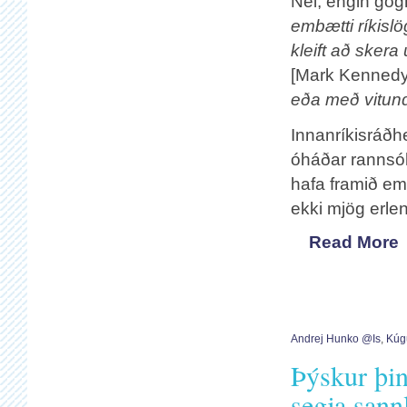
Nei, engin gög
embætti ríkislö
kleift að skera
[Mark Kenned
eða með vitund
Innanríkisráðhe
óháðar rannsók
hafa framið em
ekki mjög erlen
Read More
Andrej Hunko @is
,
Kúg
Þýskur þin
segja san