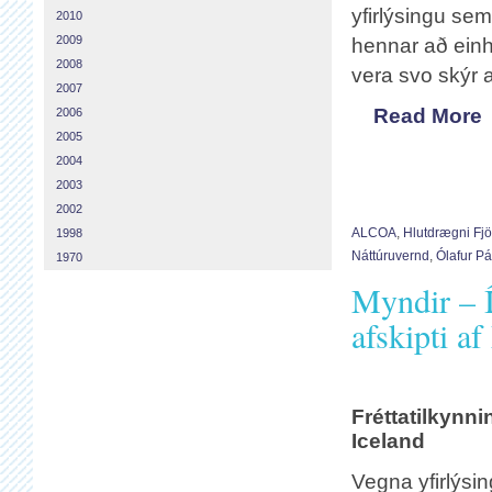
yfirlýsingu sem
2010
2009
hennar að einhv
2008
vera svo skýr a
2007
Read More
2006
2005
2004
2003
2002
ALCOA
,
Hlutdrægni Fjö
1998
Náttúruvernd
,
Ólafur Pá
1970
Myndir – Í
afskipti a
Fréttatilkynni
Iceland
Vegna yfirlýsi