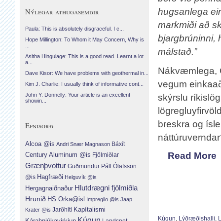
hugsanlega eink
Nýlegar athugasemdir
markmiði að s
Paula: This is absolutely disgraceful. I c...
bjargbrúninni, 
Hope Millington: To Whom it May Concern, Why is
...
málstað.”
Asitha Hingulage: This is a good read. Learnt a lot
a...
Nákvæmlega, Ö
Dave Kisor: We have problems with geothermal in...
vegum einkaað
Kim J. Charlie: I usually think of informative cont...
John Y. Donnelly: Your article is an excellent
skýrslu ríkislö
showin...
lögregluyfirvöl
breskra og ísl
Efnisorð
náttúruverndar
Alcoa @is
Báxít
Andri Snær Magnason
Read More
Century Aluminum @is
Fjölmiðlar
Grænþvottur
Guðmundur Páll Ólafsson
Hagfræði
@is
Helguvík @is
Hlutdrægni fjölmiðla
Hergagnaiðnaður
Hrunið
HS Orka@isl
Impregilo @is
Jaap
Jarðhiti
Kapítalismi
Krater @is
Kúgun
,
Lýðræðishalli
,
Kúgun
Kárahnjúkavirkjun
Landsnet