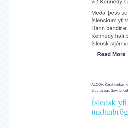
við Kennedy s
Meðal þess sem
íslenskum yfir
Hann bendir ein
Kennedy hafi br
íslensk stjórnv
Read More
ALCOA
,
Kárahnjúkar
,
K
Sigurdsson
,
Saving Ice
Íslensk yfi
undanbrög