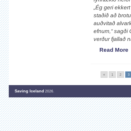
„Ég geri ekkert 
staðið að brot
auðvitað alvarl
efnum,“ sagði Ó
verður fjallað
Read More
«
1
2
3
Saving Iceland
2026.