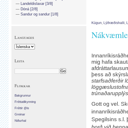
Landeldislaxar [3/8]
Dóná [2/8]
Sandur og sandur [1/8]
Kúgun
,
Lýðræðishalli
,
Nákvæmle
Languages
Innanríkisráðh
Leita
mig hafa skaut
afdráttarlausum
þess að skýrsla
starfsaðferðir 
Flokkar
löggæslustofna
trúnaðarupplý
Bakgrunnur
Fréttatilkynning
Gott og vel. Sk
Fréttir @is
innanríkisráðh
Greinar
Spegilsins s.l.
Niðurhal
borð við þenn