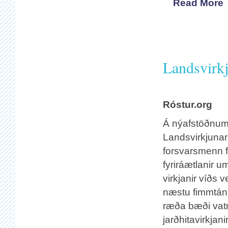
Read More
Landsvirkj
Róstur.org
Á nýafstöðnum
Landsvirkjunar 
forsvarsmenn f
fyriráætlanir u
virkjanir víðs 
næstu fimmtán
ræða bæði vatn
jarðhitavirkjanir