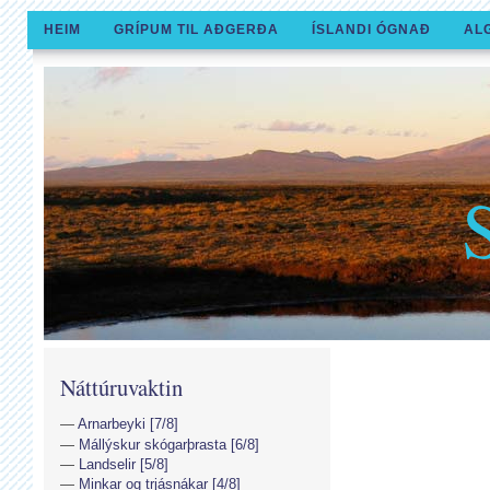
HEIM
GRÍPUM TIL AÐGERÐA
ÍSLANDI ÓGNAÐ
AL
Náttúruvaktin
Arnarbeyki [7/8]
Mállýskur skógarþrasta [6/8]
Landselir [5/8]
Minkar og trjásnákar [4/8]