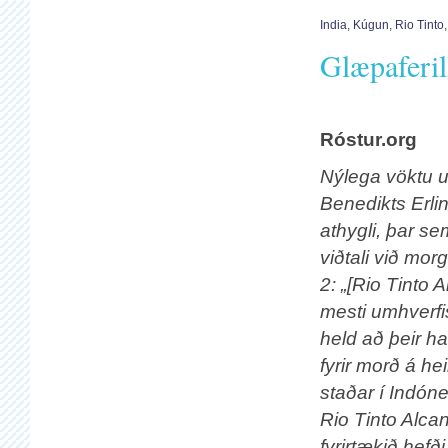
India
,
Kúgun
,
Rio Tinto
Glæpaferil
Róstur.org
Nýlega vöktu 
Benedikts Erli
athygli, þar se
viðtali við mo
2: „[Rio Tinto A
mesti umhverfis
held að þeir ha
fyrir morð á he
staðar í Indóne
Rio Tinto Alcan
fyrirtækið hefð