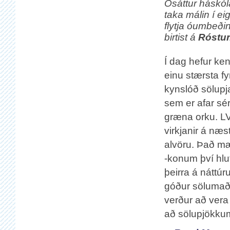
Ósáttur háskó
taka málin í ei
flytja óumbeði
birtist á
Róstur
Í dag hefur kenn
einu stærsta fy
kynslóð sölupj
sem er afar sé
græna orku. LV
virkjanir á næs
alvöru. Það mæ
-konum því hlu
þeirra á náttúr
góður sölumaðu
verður að vera 
að sölupjökku