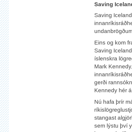
Saving Icelan
Saving Iceland 
innanríkisráðhe
undanbrögðum 
Eins og kom fr
Saving Iceland 
íslenskra lögr
Mark Kennedy
innanríkisráðher
gerði rannsókn 
Kennedy hér á l
Nú hafa þrír má
ríkislögreglust
stangast algjör
sem lýstu því yf