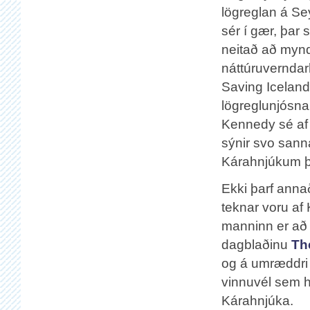
lögreglan á Sey
sér í gær, þar 
neitað að myn
náttúruverndar
Saving Iceland 
lögreglunjósn
Kennedy sé af 
sýnir svo sann
Kárahnjúkum þa
Ekki þarf ann
teknar voru af
manninn er að 
dagblaðinu
Th
og á umræddri
vinnuvél sem ha
Kárahnjúka.