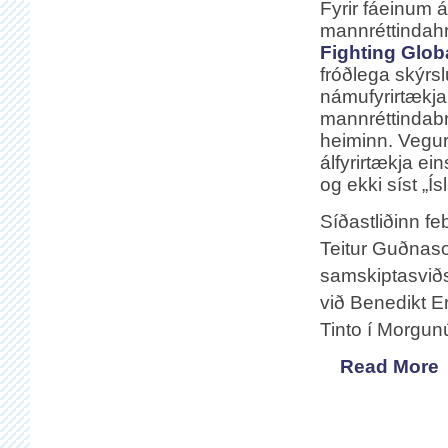
Fyrir fáeinum 
mannréttindah
Fighting Glob
fróðlega skýrsl
námufyrirtækja
mannréttindab
heiminn. Vegu
álfyrirtækja ei
og ekki síst „Í
Síðastliðinn f
Teitur Guðnas
samskiptasviðs 
við Benedikt Er
Tinto í Morgun
Read More