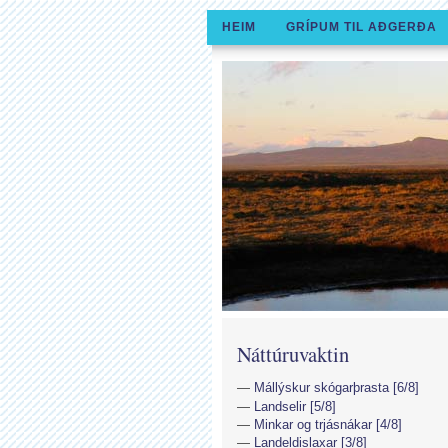
HEIM
GRÍPUM TIL AÐGERÐA
Náttúruvaktin
Mállýskur skógarþrasta [6/8]
Landselir [5/8]
Minkar og trjásnákar [4/8]
Landeldislaxar [3/8]