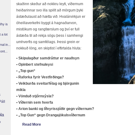
skaðinn skeður að nokkru leyti, víðernum
heiðarinnar svo illa spillt að mörgum þyki
ástæðulaust að hætta við. Hvalárvirkjun er
óheillaverkefni byggt á hagnaðarvon,
Why is
mistökum og rangfærslum og því er full
 a lot
ástæða til að rekja sögu þess í samhengi
umhverfis og samfélags. Þessi grein er
l in...
nokkuð löng, en skiptist í eftirtalda hluta:
ont...
• Skipulagður samdráttur er nauðsyn
• Opinbert stefnuleysi
• „Top gun“
• Raforka fyrir Vestfirðinga?
• Veikburða sveitarfélag og björgunin
mikla
s
• Vönduð stjórnsýsla?
áll
• Víðernin sem hverfa
• Arion banki og lífeyrissjóðir gegn víðernum?
ðla
• „Top Gun“ gegn Drangajökulsvíðernum
p
Read More