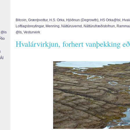
Bitcoin
,
Grænþvottur
,
H.S. Orka
,
Hjöðnun (degrowth)
,
HS Orka@isl
,
Hval
Loftlagsbreytingar
,
Menning
,
Náttúruvernd
,
Nátt­úru­fræði­stofn­un­
,
Rammaá
r @is
@is
,
Vesturverk
Rio
Hvalárvirkjun, forhert vanþekking eð
s
Ál