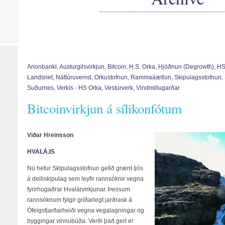
Arionbanki
,
Austurgilsvirkjun
,
Bitcoin
,
H.S. Orka
,
Hjöðnun (degrowth)
,
HS
Landsnet
,
Náttúruvernd
,
Orkustofnun
,
Rammaáætlun
,
Skipulagsstofnun
,
Suðurnes
,
Verkís - HS Orka
,
Vesturverk
,
Vindmillugarðar
Bitcoinvirkjun á sílikonfótum
Viðar Hreinsson
HVALÁ.IS
Nú hefur Skipulagsstofnun gefið grænt ljós
á deiliskipulag sem leyfir rannsóknir vegna
fyrirhugaðrar Hvalárvirkjunar. Þessum
rannsóknum fylgir gríðarlegt jarðrask á
Ófeigsfjarðarheiði vegna vegalagningar og
byggingar vinnubúða. Verði það gert er