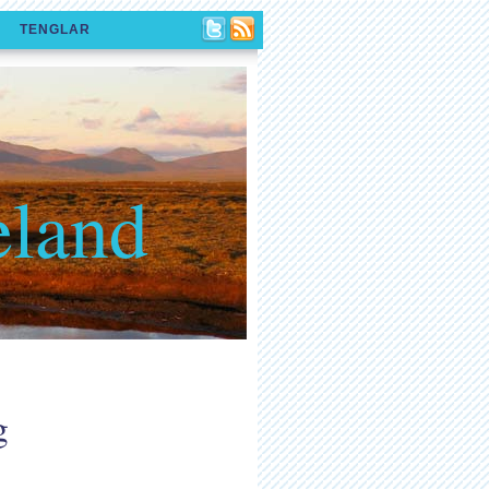
TENGLAR
eland
g