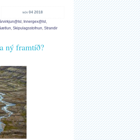
nóv 04 2018
árvirkjun@isl
,
Inn­ergex@isl
,
ætlun
,
Skipulagsstofnun
,
Strandir
a ný framtíð?