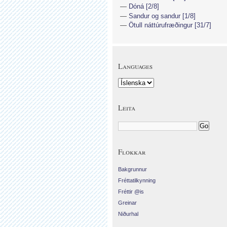
Dóná [2/8]
Sandur og sandur [1/8]
Ötull náttúrufræðingur [31/7]
Languages
Leita
Flokkar
Bakgrunnur
Fréttatilkynning
Fréttir @is
Greinar
Niðurhal