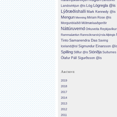
Lög
Lögregla @is
Landsvirkjun @is
Lýðræðishalli
Mark Kennedy @is
Mengun
Menning
Miriam Rose @is
Morgunblaðið
Mótmælaaðgerðir
Náttúruvernd
Orkuveita Reykjavíku
Rammaáætlun
Rannsóknarskýrsla Alþingis
Tinto
Samarendra Das
Saving
Sigmundur Einarsson @i
Iceland@isl
Spilling
Stóriðja
Suðurnes
Stíflur @is
Ólafur Páll Sigurðsson @is
Archive
2019
2018
2017
2014
2013
2012
2011