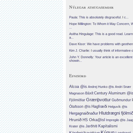
Nýlegar athugasemdir
Paula: This is absolutely disgraceful. I c...
Hope Millington: To Whom it May Concern, 
...
Asitha Hingulage: This is a good read. Learnt
a...
Dave Kisor: We have problems with geotherma
Kim J. Charlie: I usually think of informative c
John Y. Donnelly: Your article is an excellent
showin...
Efnisorð
Alcoa @is
Andrej Hunko @is
Andri Snær
Century Aluminum @i
Báxít
Magnason
Grænþvottur
Fjölmiðlar
Guðmundur P
Hagfræði
Ólafsson @is
Helguvík @is
Hlutdrægni fjölmi
Hergagnaiðnaður
Hrunið
HS Orka@isl
Impregilo @is
Jaa
Jarðhiti
Kapítalismi
Krater @is
Kúgun
Kárahnjúkavirkjun
Landsnet