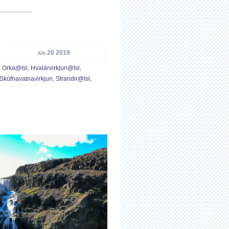
jún 20 2019
 Orka@isl
,
Hvalárvirkjun@isl
,
Skúfnavatnavirkjun
,
Strandir@isl
,